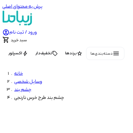
پرش به محتوای اصلی

ورود / ثبت نام

سبد خرید
menu
bolt
local_offer
star
برندها
تخفیف‌دار
اکسپلور
دسته‌بندی‌ها
خانه
وسایل شخصی
چشم بند
چشم بند طرح خرس نارنجی