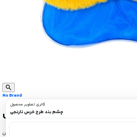
search
No Brand
گالری تصاویر محصول
چشم بند طرح خرس نارنجی
چشم بند طرح خرس نارنجی
قیمت:
299,000 تومان