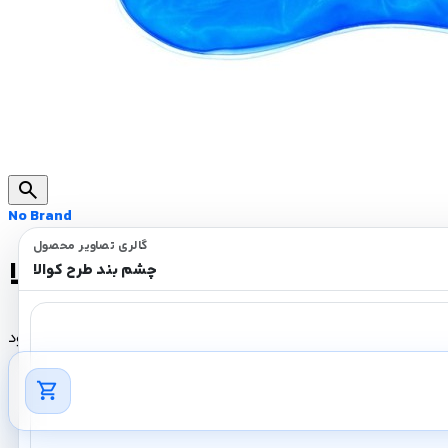
search
No Brand
گالری تصاویر محصول
چشم بند طرح کوالا
چشم بند طرح کوالا
ناموجود
shopping_cart