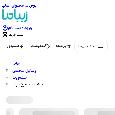
پرش به محتوای اصلی

ورود / ثبت نام

سبد خرید
menu
bolt
local_offer
star
برندها
تخفیف‌دار
اکسپلور
دسته‌بندی‌ها
خانه
وسایل شخصی
چشم بند
چشم بند طرح کوالا