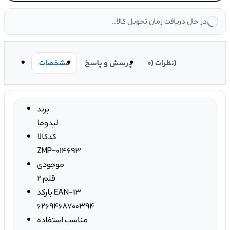
در حال دریافت زمان تحویل کالا...
نظرات (0)
پرسش و پاسخ
مشخصات
برند
لیدوما
کدکالا
ZMP-014693
موجودی
2 قلم
بارکد EAN-13
6269468700394
مناسب استفاده