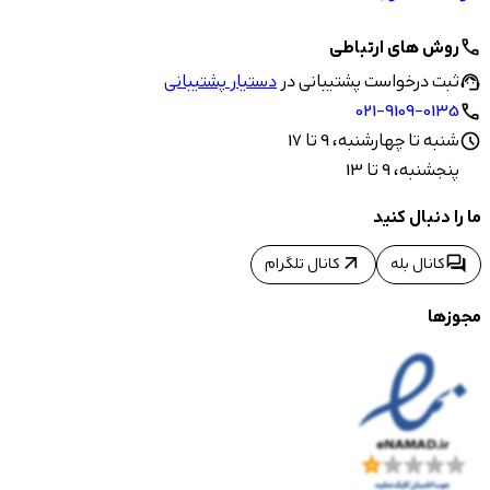
روش های ارتباطی
call
ثبت درخواست پشتیبانی در
دستیار پشتیبانی
support_agent
021-9109-0135
call
شنبه تا چهارشنبه، 9 تا 17
schedule
پنجشنبه، 9 تا 13
ما را دنبال کنید
arrow_outward
forum
کانال بله
کانال تلگرام
مجوزها