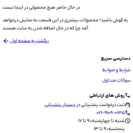
در حال حاضر هیچ محصولی در اینجا نیست
به گوش باشید! محصولات بیشتری در این قسمت به نمایش درخواهد
آمد چرا که در حال اضافه شدن به سایت هستند.
برگشت به صفحه اول
arrow_back
دسترسی سریع
شرایط و ضوابط
سوالات متداول
روش های ارتباطی
call
ثبت درخواست پشتیبانی در
دستیار پشتیبانی
support_agent
021-9109-0135
call
شنبه تا چهارشنبه، 9 تا 17
schedule
پنجشنبه، 9 تا 13