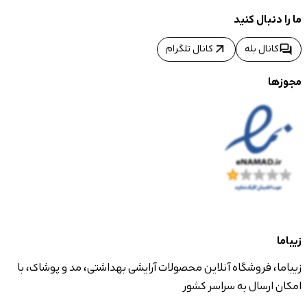
ما را دنبال کنید
arrow_outward
forum
کانال بله
کانال تلگرام
مجوزها
زیباما
زیباما، فروشگاه آنلاین محصولات آرایشی بهداشتی، مد و پوشاک، با
امکان ارسال به سراسر کشور