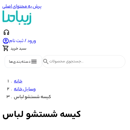
پرش به محتوای اصلی
headphones

ورود / ثبت نام

سبد خرید
menu
search
دسته‌بندی‌ها
خانه
وسایل خانه
کیسه شستشو لباس
کیسه شستشو لباس