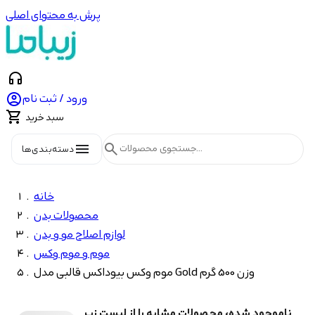
پرش به محتوای اصلی
headphones

ورود / ثبت نام

سبد خرید
menu
search
دسته‌بندی‌ها
خانه
محصولات بدن
لوازم اصلاح مو و بدن
موم و موم وکس
موم وکس بیوداکس قالبی مدل Gold وزن 500 گرم
ناموجود شده، محصولات مشابه را از لیست زیر