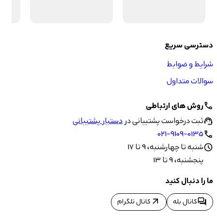
دسترسی سریع
شرایط و ضوابط
سوالات متداول
روش های ارتباطی
call
ثبت درخواست پشتیبانی در
دستیار پشتیبانی
support_agent
021-9109-0135
call
شنبه تا چهارشنبه، 9 تا 17
schedule
پنجشنبه، 9 تا 13
ما را دنبال کنید
arrow_outward
forum
کانال بله
کانال تلگرام