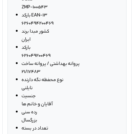
ZMP-100543
بارکد EAN-13
6260494200469
کشور مبدا برند
ایران
بارکد
626049200469
پروانه بهداشتی / پروانه ساخت
21/17483
نوع محفظه نگه دارنده
نایلنی
جنسیت
آقایان و خانم ها
رده سنی
بزرگسال
تعداد در بسته