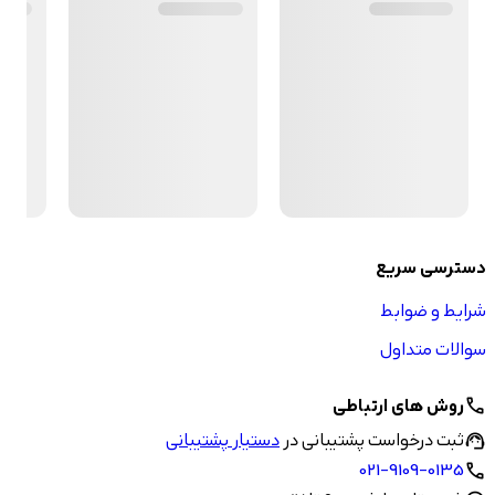
دسترسی سریع
شرایط و ضوابط
سوالات متداول
روش های ارتباطی
call
ثبت درخواست پشتیبانی در
دستیار پشتیبانی
support_agent
021-9109-0135
call