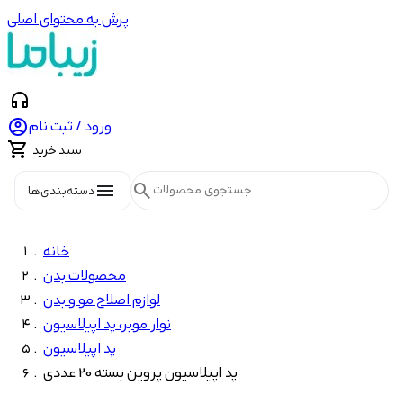
پرش به محتوای اصلی
headphones

ورود / ثبت نام

سبد خرید
menu
search
دسته‌بندی‌ها
خانه
محصولات بدن
لوازم اصلاح مو و بدن
نوار موبر، پد اپیلاسیون
پد اپیلاسیون
پد اپیلاسیون پروین بسته 20 عددی