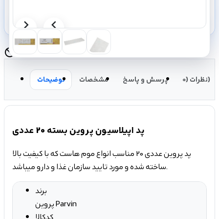
رفتن به سبد خرید
shopping_cart
تصویر
تصویر
این محصول دیگر موجود نیست.
block
بعدی
قبلی
نظرات (0)
پرسش و پاسخ
مشخصات
توضیحات
پد اپیلاسیون پروین بسته 20 عددی
ساخته شده و مورد تایید سازمان غذا و دارو میباشد.
برند
پروین Parvin
کدکالا