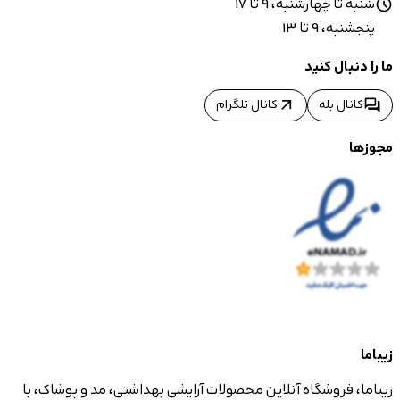
شنبه تا چهارشنبه، 9 تا 17
schedule
پنجشنبه، 9 تا 13
ما را دنبال کنید
arrow_outward
forum
کانال بله
کانال تلگرام
مجوزها
زیباما
زیباما، فروشگاه آنلاین محصولات آرایشی بهداشتی، مد و پوشاک، با