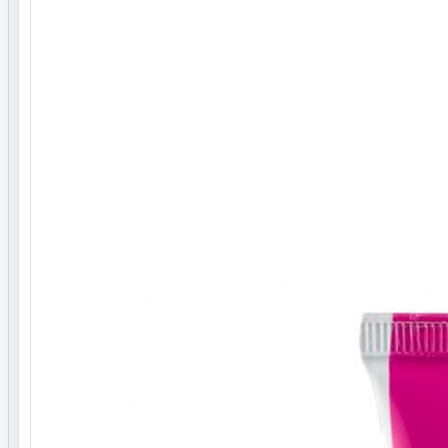
موها را با آب سرد بشویید و خشک کنید.
برند
مارال Maral
کدکالا
ZMP-100360-000002
موجودی
2 قلم
کشور مبدا برند
ایران
صادر کننده مجوز
سازمان غذا و دارو
بارکد
6260235242130
پروانه بهداشتی / پروانه ساخت
56/16747