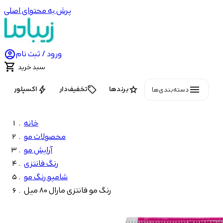
پرش به محتوای اصلی

ورود / ثبت نام

سبد خرید
menu
bolt
local_offer
star
برندها
تخفیف‌دار
اکسپلور
دسته‌بندی‌ها
خانه
محصولات مو
آرایش مو
رنگ فانتزی
شامپو رنگ مو
رنگ مو فانتزی مارال 80 میل