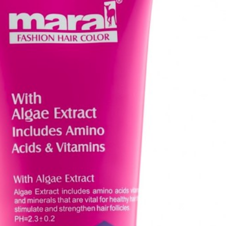
زه،ستیل الکل،ستئارث 25،پروپیلن گلیکول،نرم کننده،عصاره جلبک دریایی،هیدروکسی اتیل سلولز،اسید سیتریک،رنگ و اسانس