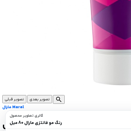
search
تصویر بعدی
تصویر قبلی
مارال Maral
گالری تصاویر محصول
رنگ مو فانتزی مارال 80 میل
رنگ مو فانتزی مارال 80 میل