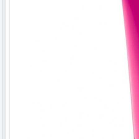
نوع محفظه نگه دارنده
جعبه ای
جنسیت
آقایان و خانم ها
رده سنی
بزرگسال
مقدار
80 میلی لیتر
مناسب استفاده
موی سر
عصاره
عصاره جلبک دریایی
فرم محصول
شامپو
ترکیبات
محتویات / اقلام همراه