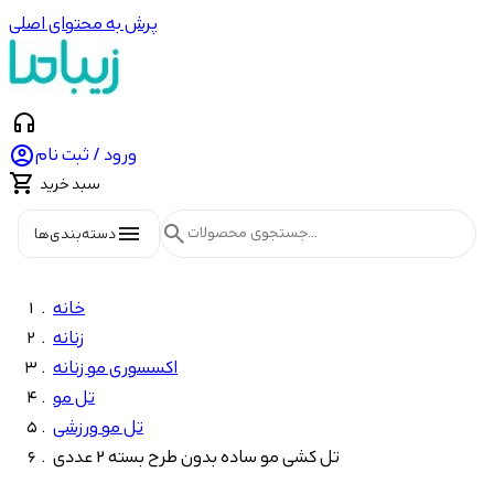
پرش به محتوای اصلی
headphones

ورود / ثبت نام

سبد خرید
menu
search
دسته‌بندی‌ها
خانه
زنانه
اکسسوری مو زنانه
تل مو
تل مو ورزشی
تل کشی مو ساده بدون طرح بسته 2 عددی