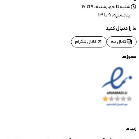
شنبه تا چهارشنبه، 9 تا 17
schedule
پنجشنبه، 9 تا 13
ما را دنبال کنید
arrow_outward
forum
کانال بله
کانال تلگرام
مجوزها
زیباما