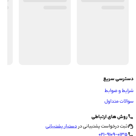
دسترسی سریع
شرایط و ضوابط
سوالات متداول
روش های ارتباطی
call
ثبت درخواست پشتیبانی در
دستیار پشتیبانی
support_agent
021-9109-0135
call