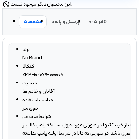
این محصول دیگر موجود نیست.
block
نظرات (0)
پرسش و پاسخ
مشخصات
برند
No Brand
کدکالا
ZMP-102079-000008
جنسیت
آقایان و خانم ها
مناسب استفاده
موی سر
شرایط مرجوعی
صراف از خرید" تنها در صورتی مورد قبول است که پلمپ کالا باز
ه ظاهری باشد. در صورتی که کالا در شرایط اولیه پلمپ نداشته