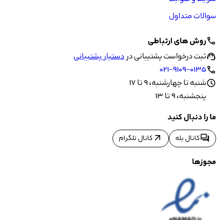
سوالات متداول
روش های ارتباطی
call
ثبت درخواست پشتیبانی در
دستیار پشتیبانی
support_agent
021-9109-0135
call
شنبه تا چهارشنبه، 9 تا 17
schedule
پنجشنبه، 9 تا 13
ما را دنبال کنید
arrow_outward
forum
کانال بله
کانال تلگرام
مجوزها