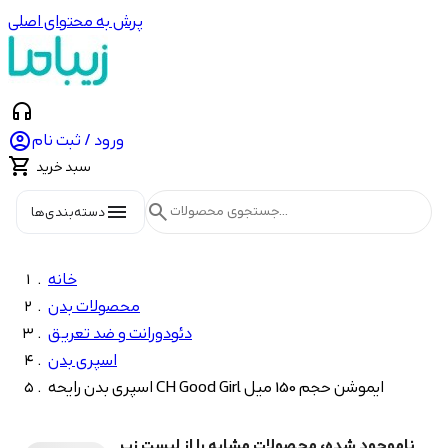
پرش به محتوای اصلی
headphones

ورود / ثبت نام

سبد خرید
menu
search
دسته‌بندی‌ها
خانه
محصولات بدن
دئودورانت و ضد تعریق
اسپری بدن
اسپری بدن رایحه CH Good Girl ایموشن حجم 150 میل
ناموجود شده، محصولات مشابه را از لیست زیر