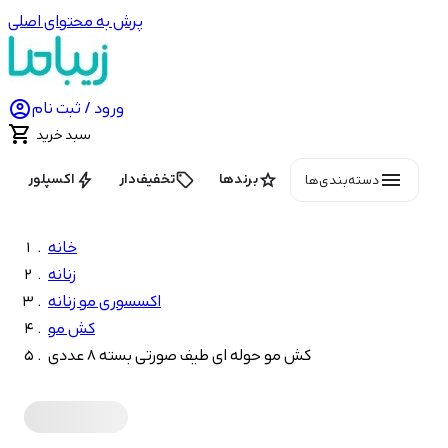
پرش به محتوای اصلی

ورود / ثبت نام

سبد خرید
menu
bolt
local_offer
star
برندها
تخفیف‌دار
اکسپلور
دسته‌بندی‌ها
خانه
زنانه
اکسسوری مو زنانه
کش مو
کش مو حوله ای طیف صورتی بسته 8 عددی