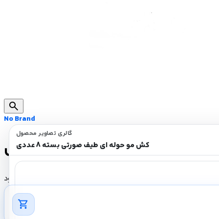
search
No Brand
گالری تصاویر محصول
 ای طیف صورتی بسته 8 عددی
کش مو حوله ای طیف صورتی بسته 8 عددی
ناموجود
shopping_cart