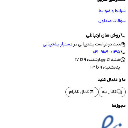
شرایط و ضوابط
سوالات متداول
روش های ارتباطی
call
ثبت درخواست پشتیبانی در
دستیار پشتیبانی
support_agent
021-9109-0135
call
شنبه تا چهارشنبه، 9 تا 17
schedule
پنجشنبه، 9 تا 13
ما را دنبال کنید
arrow_outward
forum
کانال بله
کانال تلگرام
مجوزها