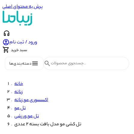
پرش به محتوای اصلی
headphones

ورود / ثبت نام

سبد خرید
menu
search
دسته‌بندی‌ها
خانه
زنانه
اکسسوری مو زنانه
تل مو
تل مو ورزشی
تل کشی مو مدل بافت بسته 2 عددی