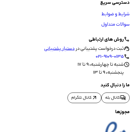
دسترسی سریع
شرایط و ضوابط
سوالات متداول
روش های ارتباطی
call
ثبت درخواست پشتیبانی در
دستیار پشتیبانی
support_agent
021-9109-0135
call
شنبه تا چهارشنبه، 9 تا 17
schedule
پنجشنبه، 9 تا 13
ما را دنبال کنید
arrow_outward
forum
کانال بله
کانال تلگرام
مجوزها