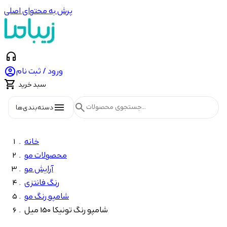
پرش به محتوای اصلی
headphones

ورود / ثبت نام

سبد خرید
menu
search
دسته‌بندی‌ها
خانه
محصولات مو
آرایش مو
رنگ فانتزی
شامپو رنگ مو
شامپو رنگ تونیکا 150 میل