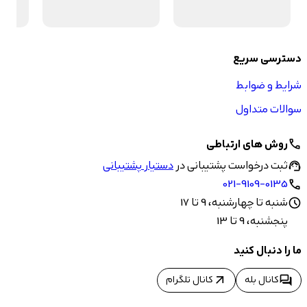
دسترسی سریع
شرایط و ضوابط
سوالات متداول
روش های ارتباطی
call
ثبت درخواست پشتیبانی در
دستیار پشتیبانی
support_agent
021-9109-0135
call
شنبه تا چهارشنبه، 9 تا 17
schedule
پنجشنبه، 9 تا 13
ما را دنبال کنید
arrow_outward
forum
کانال بله
کانال تلگرام