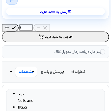
رفتن به سبد خرید
shopping_cart
add
check
remove
close
shopping_cart
افزودن به سبد خرید
در حال دریافت زمان تحویل کالا...
نظرات (0)
پرسش و پاسخ
مشخصات
برند
No Brand
کدکالا