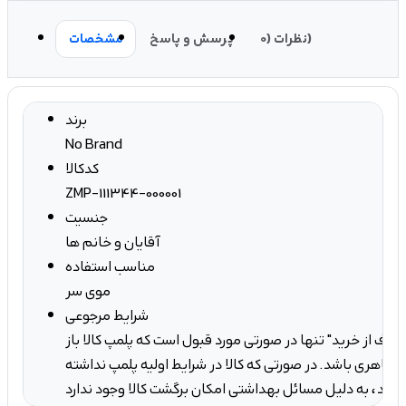
نظرات (0)
پرسش و پاسخ
مشخصات
برند
No Brand
کدکالا
ZMP-111344-000001
جنسیت
آقایان و خانم ها
مناسب استفاده
موی سر
شرایط مرجوعی
صراف از خرید" تنها در صورتی مورد قبول است که پلمپ کالا باز
ه ظاهری باشد. در صورتی که کالا در شرایط اولیه پلمپ نداشته
کان برگشت کالا وجود ندارد.