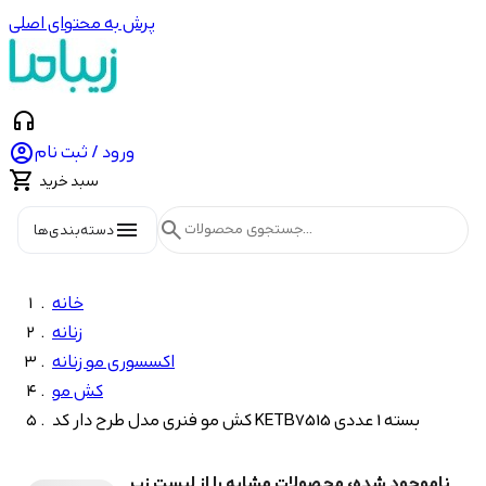
پرش به محتوای اصلی
headphones

ورود / ثبت نام

سبد خرید
menu
search
دسته‌بندی‌ها
خانه
زنانه
اکسسوری مو زنانه
کش مو
کش مو فنری مدل طرح دار کد KETB7515 بسته 1 عددی
ناموجود شده، محصولات مشابه را از لیست زیر