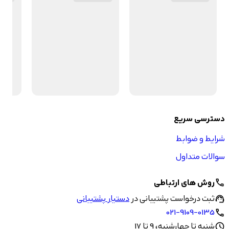
دسترسی سریع
شرایط و ضوابط
سوالات متداول
روش های ارتباطی
call
ثبت درخواست پشتیبانی در
دستیار پشتیبانی
support_agent
021-9109-0135
call
شنبه تا چهارشنبه، 9 تا 17
schedule