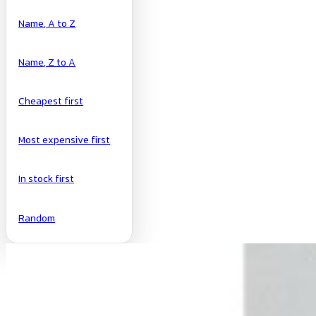
Name, A to Z
Name, Z to A
Cheapest first
Most expensive first
In stock first
Random