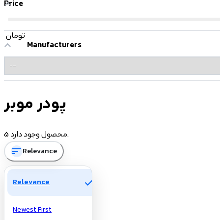
Price
تومان
Manufacturers
پودر موبر
5 محصول وجود دارد.
sort
Relevance
check
Relevance
Newest First