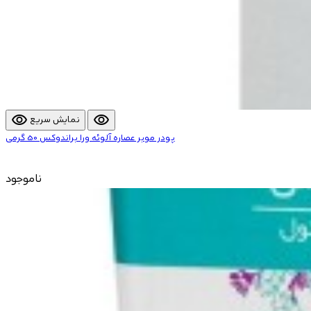
visibility
visibility
نمایش سریع
پودر موبر عصاره آلوئه ورا براندوکس 50 گرمی
ناموجود