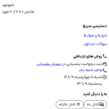
ناموجود
نمایش 1 تا 7 از 7 مورد
دسترسی سریع
شرایط و ضوابط
سوالات متداول
روش های ارتباطی
call
ثبت درخواست پشتیبانی در
دستیار پشتیبانی
support_agent
021-9109-0135
call
شنبه تا چهارشنبه، 9 تا 17
schedule
پنجشنبه، 9 تا 13
ما را دنبال کنید
arrow_outward
forum
کانال بله
کانال تلگرام