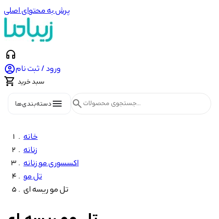
پرش به محتوای اصلی
headphones

ورود / ثبت نام

سبد خرید
menu
search
دسته‌بندی‌ها
خانه
زنانه
اکسسوری مو زنانه
تل مو
تل مو ریسه ای