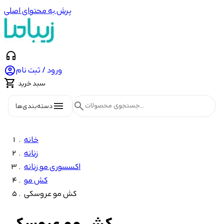
پرش به محتوای اصلی
headphones

ورود / ثبت نام

سبد خرید
menu
search
دسته‌بندی‌ها
خانه
زنانه
اکسسوری مو زنانه
کش مو
کش مو عروسکی