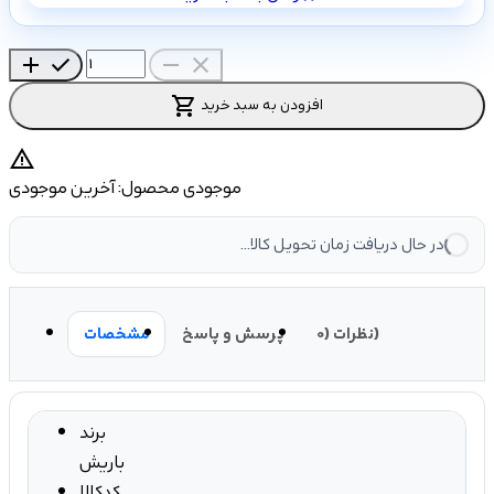
add
check
remove
close
shopping_cart
افزودن به سبد خرید
warning
موجودی محصول:
آخرین موجودی
در حال دریافت زمان تحویل کالا...
نظرات (0)
پرسش و پاسخ
مشخصات
برند
باریش
کدکالا