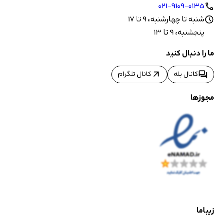
021-9109-0135
call
شنبه تا چهارشنبه، 9 تا 17
schedule
پنجشنبه، 9 تا 13
ما را دنبال کنید
arrow_outward
forum
کانال بله
کانال تلگرام
مجوزها
زیباما