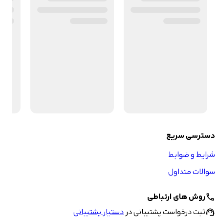
دسترسی سریع
شرایط و ضوابط
سوالات متداول
روش های ارتباطی
call
ثبت درخواست پشتیبانی در
دستیار پشتیبانی
support_agent