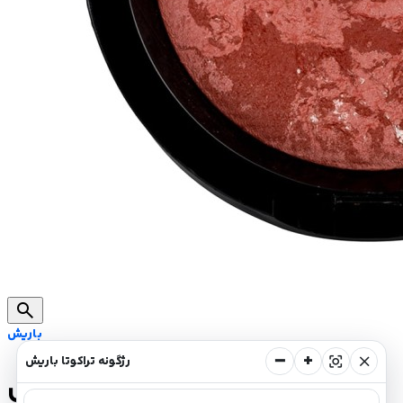
search
باریش
−
+
center_focus_strong
close
رژگونه تراکوتا باریش
رژگونه تراکوتا باریش