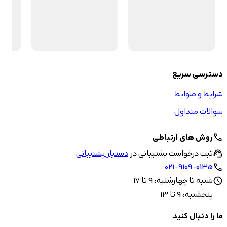
دسترسی سریع
شرایط و ضوابط
سوالات متداول
روش های ارتباطی
call
ثبت درخواست پشتیبانی در
دستیار پشتیبانی
support_agent
021-9109-0135
call
شنبه تا چهارشنبه، 9 تا 17
schedule
پنجشنبه، 9 تا 13
ما را دنبال کنید