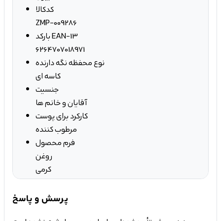
کدکالا
ZMP-009286
بارکد EAN-13
6264707018971
نوع محفظه نگه دارنده
کاسه ای
جنسیت
آقایان و خانم ها
کارکرد برای پوست
مرطوب کننده
فرم محصول
روغن
کرمی
پرسش و پاسخ