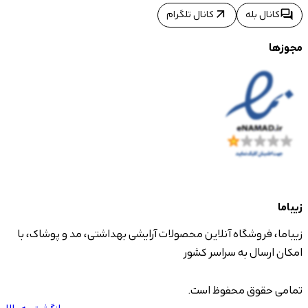
arrow_outward
forum
کانال بله
کانال تلگرام
مجوزها
زیباما
زیباما، فروشگاه آنلاین محصولات آرایشی بهداشتی، مد و پوشاک، با
امکان ارسال به سراسر کشور
تمامی حقوق محفوظ است.