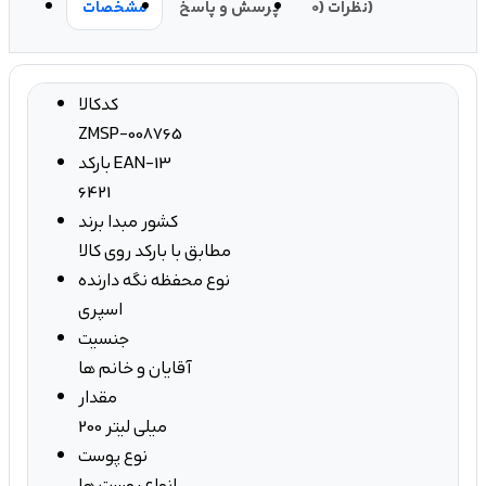
نظرات (0)
پرسش و پاسخ
مشخصات
کدکالا
ZMSP-008765
بارکد EAN-13
6421
کشور مبدا برند
مطابق با بارکد روی کالا
نوع محفظه نگه دارنده
اسپری
جنسیت
آقایان و خانم ها
مقدار
200 میلی لیتر
نوع پوست
انواع پوست ها