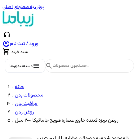
پرش به محتوای اصلی
headphones

ورود / ثبت نام

سبد خرید
menu
search
دسته‌بندی‌ها
خانه
محصولات بدن
مراقبت بدن
روغن بدن
روغن برنزه کننده حاوی عصاره هویج جامائیکا 200 میل
ناموجود شده، محصولات مشابه را از لیست زیر