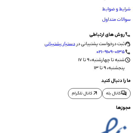
شرایط و ضوابط
سوالات متداول
روش های ارتباطی
call
ثبت درخواست پشتیبانی در
دستیار پشتیبانی
support_agent
021-9109-0135
call
شنبه تا چهارشنبه، 9 تا 17
schedule
پنجشنبه، 9 تا 13
ما را دنبال کنید
arrow_outward
forum
کانال بله
کانال تلگرام
مجوزها