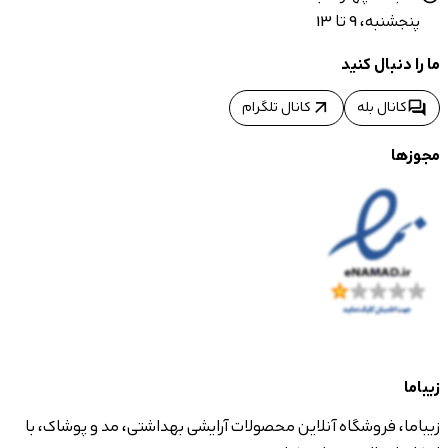
پنجشنبه، 9 تا 13
ما را دنبال کنید
arrow_outward
forum
کانال بله
کانال تلگرام
مجوزها
زیباما
زیباما، فروشگاه آنلاین محصولات آرایشی بهداشتی، مد و پوشاک، با