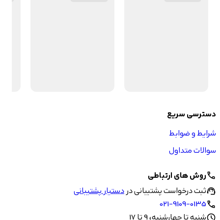
دسترسی سریع
شرایط و ضوابط
سوالات متداول
روش های ارتباطی
call
ثبت درخواست پشتیبانی در
دستیار پشتیبانی
support_agent
021-9109-0135
call
شنبه تا چهارشنبه، 9 تا 17
schedule