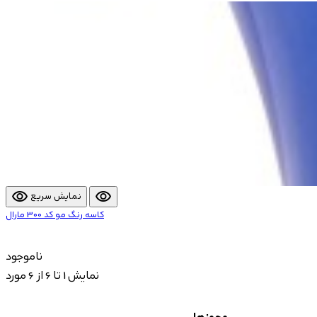
visibility
visibility
نمایش سریع
کاسه رنگ مو کد 300 مارال
ناموجود
نمایش 1 تا 6 از 6 مورد