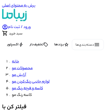
پرش به محتوای اصلی

ورود / ثبت نام

سبد خرید
menu
bolt
local_offer
star
برندها
تخفیف‌دار
اکسپلور
دسته‌بندی‌ها
خانه
محصولات مو
آرایش مو
لوازم جانبی رنگ کردن مو
کاسه و فرچه رنگ مو
کاسه رنگ مو
فیلتر کن با