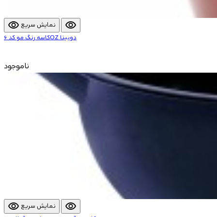
visibility
visibility
نمایش سریع
کاسه رنگ مو کد 6OZ دوبینا
ناموجود
visibility
visibility
نمایش سریع