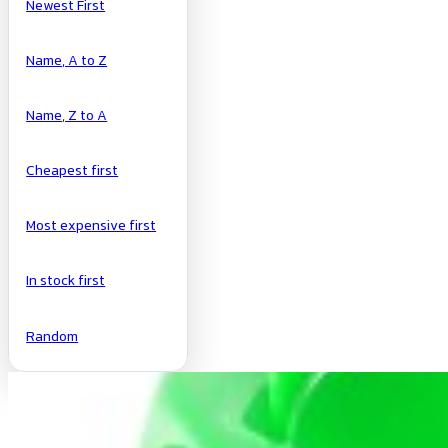
Newest First
Name, A to Z
Name, Z to A
Cheapest first
Most expensive first
In stock first
Random