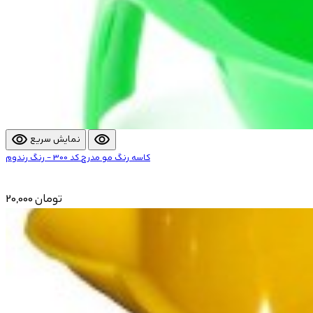
visibility
visibility
نمایش سریع
کاسه رنگ مو مدرج کد 300 - رنگ رندوم
20,000 تومان