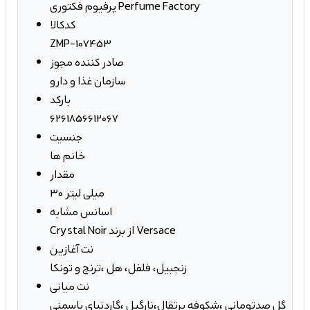
پرفیوم فکتوری Perfume Factory
کدکالا
ZMP-107453
صادر کننده مجوز
سازمان غذا و دارو
بارکد
6261856612067
جنسیت
خانم ها
مقدار
30 میلی لیتر
اسانس مشابه
Crystal Noir از برند Versace
نت آغازین
زنجبیل، فلفل، هل ،ترنج و تونکا
نت میانی
گل صدتومانی ،شکوفه پرتقال،نارگیل ،گاردنیای یاسمنی