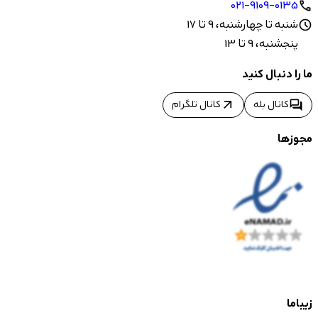
021-9109-0135
call
شنبه تا چهارشنبه، 9 تا 17
schedule
پنجشنبه، 9 تا 13
ما را دنبال کنید
arrow_outward
forum
کانال بله
کانال تلگرام
مجوزها
زیباما