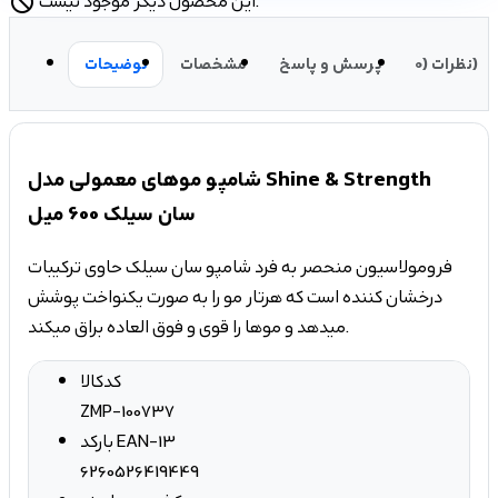
این محصول دیگر موجود نیست.
block
نظرات (0)
پرسش و پاسخ
مشخصات
توضیحات
شامپو موهای معمولی مدل Shine & Strength
سان سیلک 600 میل
فرومولاسیون منحصر به فرد شامپو سان سیلک حاوی ترکیبات
درخشان کننده است که هرتار مو را به صورت یکنواخت پوشش
میدهد و موها را قوی و فوق العاده براق میکند.
کدکالا
ZMP-100737
بارکد EAN-13
6260526419449