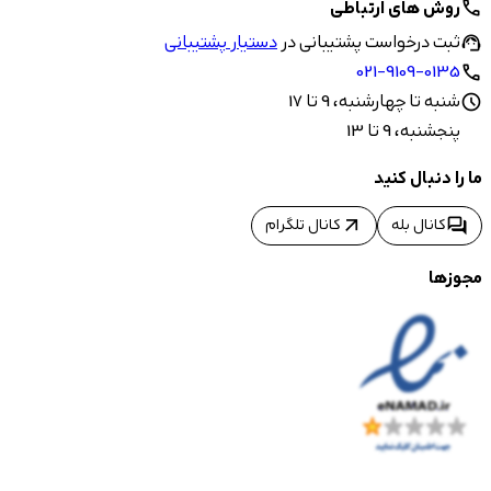
روش های ارتباطی
call
ثبت درخواست پشتیبانی در
دستیار پشتیبانی
support_agent
021-9109-0135
call
شنبه تا چهارشنبه، 9 تا 17
schedule
پنجشنبه، 9 تا 13
ما را دنبال کنید
arrow_outward
forum
کانال بله
کانال تلگرام
مجوزها