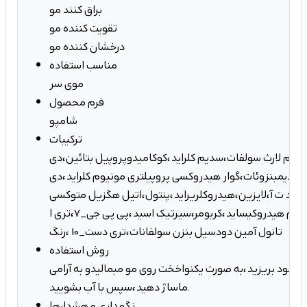
براق کنند مو
تقویت کننده مو
درخشان کننده مو
مناسب استفاده
موی سر
فرم محصول
شامپو
ترکیبات
سدیم لارث سولفات،سدیم کلراید،کوکامیدوپروپیل بتائین،دی
دیمبنزوئات،گوار هیدروکسی پروپیلتری مونیوم کلراید،دی
 ا د ت آ،لایزین،هیدروکلریراید،پنتول،اتیل هگزیل متوکسی
م هیدروکیساید،کربومر،سیرتیک اسید،پی پی جی_7،تری ا
تانول آمین دودسیل بنزن سولفانات،تری دست_10 ،رنگ
روش استفاده
ت خود بریزید،به صورت یکنواخخت روی مو مبمالیدو به آرامی
ماساژ دهید،سپس با آب بشویید.
نگهداری و هشدارها