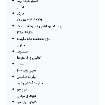
کشور مبدا برند
ایران
بارکد
6260526419449
پروانه بهداشتی / پروانه ساخت
38/14823
نوع محفظه نگه دارنده
بطری
جنسیت
آقایان و خانم ها
مقدار
600 میلی لیتر
نیاز به آبکشی
نیاز به آبکشی دارد
نوع مو
موهای نرمال
کارکرد برای مو