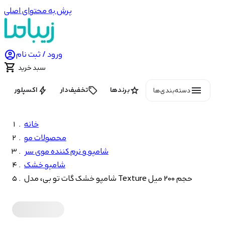
پرش به محتوای اصلی

ورود / ثبت نام

سبد خرید
menu
bolt
local_offer
star
برندها
تخفیف‌دار
اکسپلور
دسته‌بندی‌ها
خانه
محصولات مو
شامپو و نرم کننده موی سر
شامپو خشک
شامپو خشک گات تو بی، مدل Texture حجم 200 میل