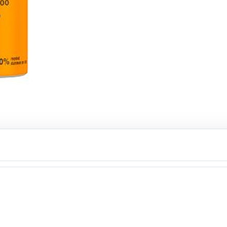
شامپو خشک گات تو بی، مدل Texture حجم 200 میل