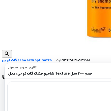
search
7332531063388
بارکد
گات تو بی schwarzkopf Got2b
گالری تصاویر محصول
شامپو خشک گات تو بی، مدل Texture حجم 200 میل
بدون نیاز به شست و شو
خوشبو کننده مو