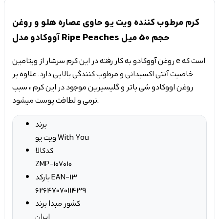
کرم مرطوب کننده ویت یو حاوی عصاره هلو و روغن
آووکادو مدل Ripe Peaches حجم 50 میل
روغن آووکادو به کار رفته در این کرم سرشار از ویتامین e است که
خاصیت آنتی اکسیدانی و مرطوب کنندگی بالایی دارد. علاوه بر
روغن اووکادو شی باتر و گلیسیرین موجود در این کرم ، سبب
نرمی و لطافت پوست میشود.
برند
ویت یو With You
کدکالا
ZMP-107010
بارکد EAN-13
6264707011439
کشور مبدا برند
ایران