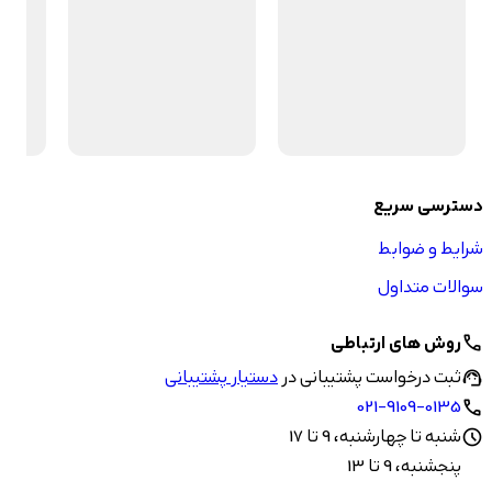
دسترسی سریع
شرایط و ضوابط
سوالات متداول
روش های ارتباطی
call
ثبت درخواست پشتیبانی در
دستیار پشتیبانی
support_agent
021-9109-0135
call
شنبه تا چهارشنبه، 9 تا 17
schedule
پنجشنبه، 9 تا 13