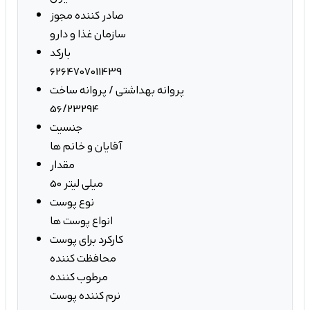
صادر کننده مجوز
سازمان غذا و دارو
بارکد
6264707011439
پروانه بهداشتی / پروانه ساخت
56/23294
جنسیت
آقایان و خانم ها
مقدار
50 میلی لیتر
نوع پوست
انواع پوست ها
کارکرد برای پوست
محافظت کننده
مرطوب کننده
نرم کننده پوست