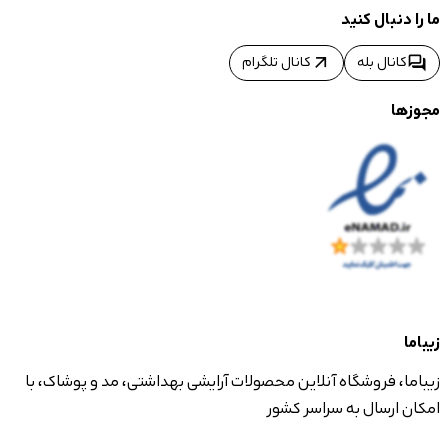
ما را دنبال کنید
arrow_outward
forum
کانال بله
کانال تلگرام
مجوزها
زیباما
زیباما، فروشگاه آنلاین محصولات آرایشی بهداشتی، مد و پوشاک، با
امکان ارسال به سراسر کشور