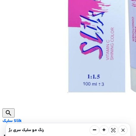
search
سلیک Slik
−
+
center_focus_strong
close
رنگ مو سلیک سری بژ