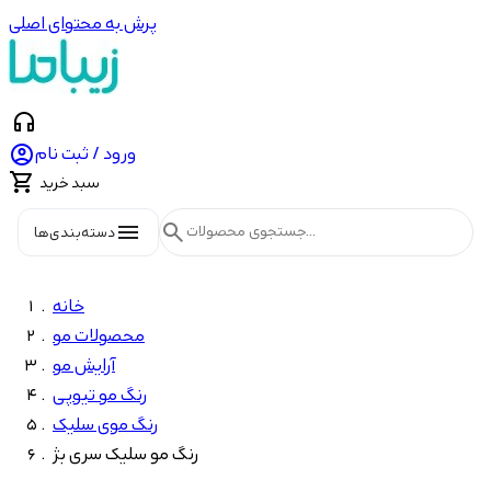
پرش به محتوای اصلی
headphones

ورود / ثبت نام

سبد خرید
menu
search
دسته‌بندی‌ها
خانه
محصولات مو
آرایش مو
رنگ مو تیوپی
رنگ موی سلیک
رنگ مو سلیک سری بژ