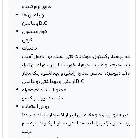
حاوی نرم کننده
ویتامین ها
ویتامین B ,C
فرم محصول
کرمی
ترکیبات
اریک، پروپیلن گلیکول، کوکونات فتی اسید، دی اتانول آمید،
فیت، سدیم سولفیت، سدیم اسکوربات، اتیلن دی آمین تترا،
اک، آب دیونیزه، اسانس مجازه آرایشی و بهداشتی، رنگ مجاز
آرایشی و بهداشتی، ویتامین B ,C
محتویات / اقلام همراه
یک عدد تیوپ رنگ مو
روش استفاده
100 میل از رنگ مو را در ظرف غیر فلزی بریزید و 150 میلی لیتر از اکسیدان را با درصد
 نمایید.سپس ترکیب را تا بدست امدن مخلوط یکنواخت به هم
بزنید.