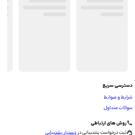
دسترسی سریع
شرایط و ضوابط
سوالات متداول
روش های ارتباطی
call
ثبت درخواست پشتیبانی در
دستیار پشتیبانی
support_agent