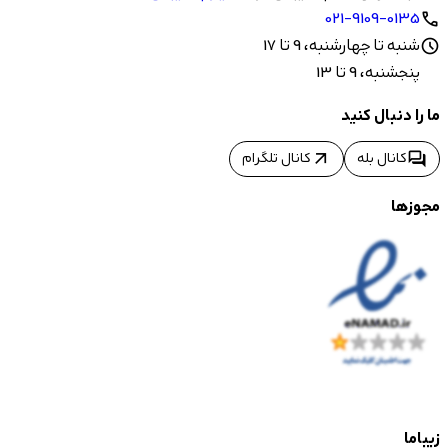
021-9109-0135
call
شنبه تا چهارشنبه، 9 تا 17
schedule
پنجشنبه، 9 تا 13
ما را دنبال کنید
arrow_outward
forum
کانال بله
کانال تلگرام
مجوزها
زیباما