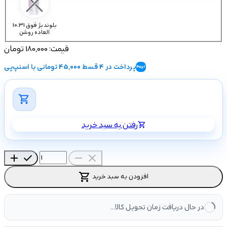
10.31 بلوند بژ فوق
العاده روشن
قیمت:
180,000 تومان
پرداخت در 4 قسط 45,000 تومانی با اسنپ‌پی
shopping_cart
رفتن به سبد خرید
shopping_cart
add
check
remove
close
shopping_cart
افزودن به سبد خرید
در حال دریافت زمان تحویل کالا...