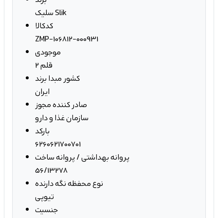
سلیک Slik
کدکالا
ZMP-106812-000931
موجودی
2 قلم
کشور مبدا برند
ایران
صادر کننده مجوز
سازمان غذا و دارو
بارکد
6260621700701
پروانه بهداشتی / پروانه ساخت
56/13278
نوع محفظه نگه دارنده
تیوپی
جنسیت