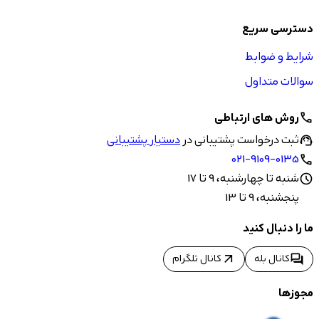
دسترسی سریع
شرایط و ضوابط
سوالات متداول
روش های ارتباطی
call
ثبت درخواست پشتیبانی در
دستیار پشتیبانی
support_agent
021-9109-0135
call
شنبه تا چهارشنبه، 9 تا 17
schedule
پنجشنبه، 9 تا 13
ما را دنبال کنید
arrow_outward
forum
کانال بله
کانال تلگرام
مجوزها