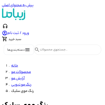
پرش به محتوای اصلی
headphones

ورود / ثبت نام

سبد خرید
menu
search
دسته‌بندی‌ها
خانه
محصولات مو
آرایش مو
رنگ مو تیوپی
رنگ موی سلیک