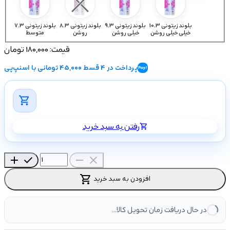
10.3 بلوند زیتونی
9.3 بلوند زیتونی
8.3 بلوند زیتونی
7.3 بلوند زیتونی
خیلی خیلی روشن
خیلی روشن
روشن
متوسط
قیمت:
180,000 تومان
پرداخت در 4 قسط 45,000 تومانی با اسنپ‌پی
shopping_cart
رفتن به سبد خرید
shopping_cart
add
check
remove
close
shopping_cart
افزودن به سبد خرید
در حال دریافت زمان تحویل کالا...