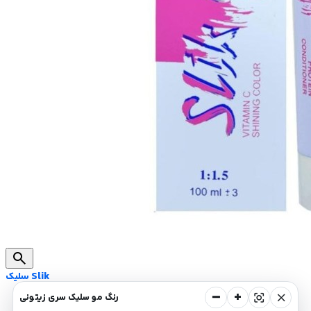
search
سلیک Slik
−
+
center_focus_strong
close
رنگ مو سلیک سری زیتونی