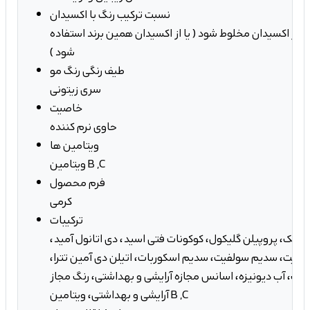
نسبت ترکیب رنگ با اکسیدان
ک عدد تیوپ با 1.5 برابر اکسیدان مخلوط شود ( یا از اکسیدان همین برند استفاده
شود )
طیف رنگی رنگ مو
سری زیتونی
خاصیت
حاوی نرم کننده
ویتامین ها
ویتامین B ,C
فرم محصول
کرمی
ترکیبات
اریک، پروپیلن گلیکول، کوکونات فتی اسید، دی اتانول آمید،
فیت، سدیم سولفیت، سدیم اسکوربات، اتیلن دی آمین تترا،
اک، آب دیونیزه، اسانس مجازه آرایشی و بهداشتی، رنگ مجاز
آرایشی و بهداشتی، ویتامین B ,C