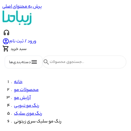
پرش به محتوای اصلی
headphones

ورود / ثبت نام

سبد خرید
menu
search
دسته‌بندی‌ها
خانه
محصولات مو
آرایش مو
رنگ مو تیوپی
رنگ موی سلیک
رنگ مو سلیک سری زیتونی