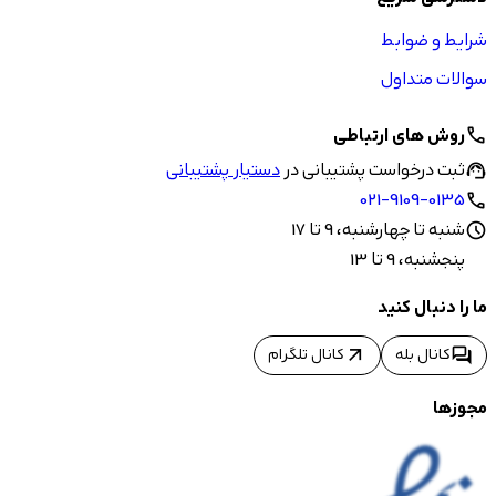
شرایط و ضوابط
سوالات متداول
روش های ارتباطی
call
ثبت درخواست پشتیبانی در
دستیار پشتیبانی
support_agent
021-9109-0135
call
شنبه تا چهارشنبه، 9 تا 17
schedule
پنجشنبه، 9 تا 13
ما را دنبال کنید
arrow_outward
forum
کانال بله
کانال تلگرام
مجوزها