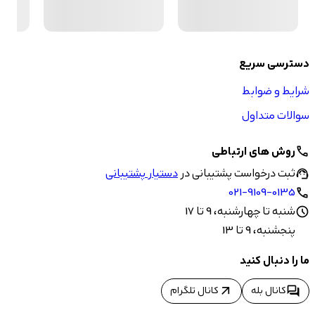
دسترسی سریع
شرایط و ضوابط
سوالات متداول
روش های ارتباطی
call
ثبت درخواست پشتیبانی در
دستیار پشتیبانی
support_agent
021-9109-0135
call
شنبه تا چهارشنبه، 9 تا 17
schedule
پنجشنبه، 9 تا 13
ما را دنبال کنید
arrow_outward
forum
کانال بله
کانال تلگرام