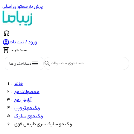
پرش به محتوای اصلی
headphones

ورود / ثبت نام

سبد خرید
menu
search
دسته‌بندی‌ها
خانه
محصولات مو
آرایش مو
رنگ مو تیوپی
رنگ موی سلیک
رنگ مو سلیک سری طبیعی قوی