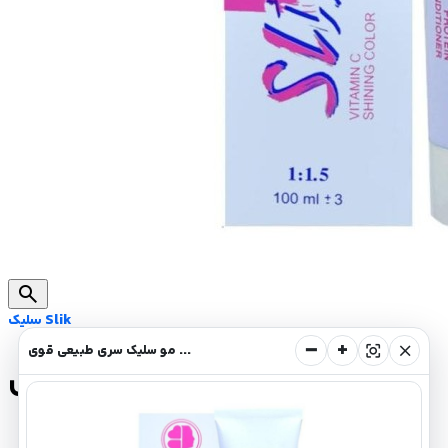
search
سلیک Slik
−
+
center_focus_strong
close
رنگ مو سلیک سری طبیعی قوی
رنگ مو سلیک سری طبیعی قوی