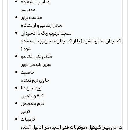
مناسب استفاده
موی سر
مناسب برای
سالن زیبایی و آرایشگاه
نسبت ترکیب رنگ با اکسیدان
ک عدد تیوپ با 1.5 برابر اکسیدان مخلوط شود ( یا از اکسیدان همین برند استفاده
شود )
طیف رنگی رنگ مو
سری طبیعی قوی
خاصیت
حاوی نرم کننده
ویتامین ها
ویتامین B ,C
فرم محصول
کرمی
ترکیبات
اریک، پروپیلن گلیکول، کوکونات فتی اسید، دی اتانول آمید،