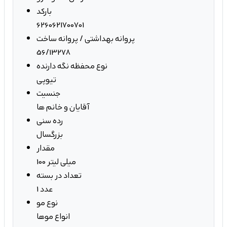
بارکد
6260621700701
پروانه بهداشتی / پروانه ساخت
56/13278
نوع محفظه نگه دارنده
تیوپی
جنسیت
آقایان و خانم ها
رده سنی
بزرگسال
مقدار
100 میلی لیتر
تعداد در بسته
1 عدد
نوع مو
انواع موها