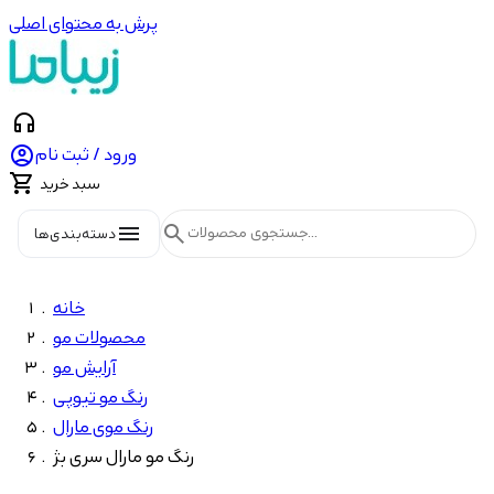
پرش به محتوای اصلی
headphones

ورود / ثبت نام

سبد خرید
menu
search
دسته‌بندی‌ها
خانه
محصولات مو
آرایش مو
رنگ مو تیوپی
رنگ موی مارال
رنگ مو مارال سری بژ