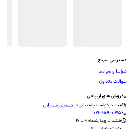
دسترسی سریع
شرایط و ضوابط
سوالات متداول
روش های ارتباطی
call
ثبت درخواست پشتیبانی در
دستیار پشتیبانی
support_agent
021-9109-0135
call
شنبه تا چهارشنبه، 9 تا 17
schedule
پنجشنبه، 9 تا 13