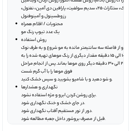
روغن بادام، روغن هسته انگور، روغن آرگان، ویتامین c، ستئاریل الکل، امولسیافر،
نرم کننده، امونیاک، ستئاراث 25، سدیم سولفیت، پارافین دی آمین، نفتول،
رزوطسینول و آمینوفنول
محتویات / اقلام همراه
یک عدد تیوپ رنگ مو
روش استفاده
 سر و از فاصله سه سانتیمتر مانده به مو شروع و به طرف نوک
موها بمالیدو پس از 10 الی 15 دقیقه مقدار دیگری از رنگ موهای تهیه شده را به
ریشه مو بزنید و بگذارید 20 الی 30 دقیقه دیگر روی موها بماند.پس از انجام مراحل
فوق موها را با آب گرم شست
و شو دهید و با شامپو بشویید و سپس خشک کنید.
نگهداری و هشدارها
برای روشن کردن ابرو و مژه استفاده نشود.
در جای خشک و خنک نگهداری شود.
دور از نور مستقیم آفتاب نگهداری شود.
قبل از مصرف بروشور داخل جعبه مطالعه شود.