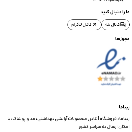
ما را دنبال کنید
arrow_outward
forum
کانال بله
کانال تلگرام
مجوزها
زیباما
زیباما، فروشگاه آنلاین محصولات آرایشی بهداشتی، مد و پوشاک، با
امکان ارسال به سراسر کشور