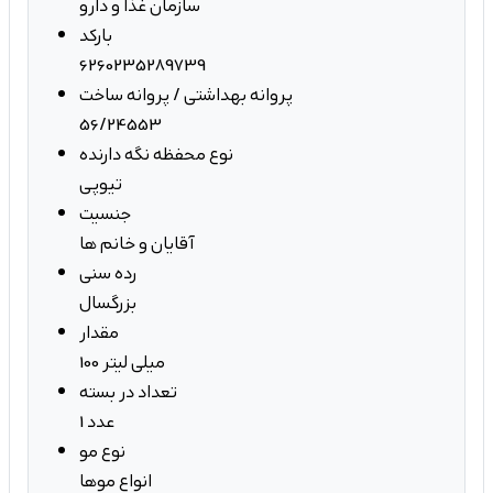
سازمان غذا و دارو
بارکد
6260235289739
پروانه بهداشتی / پروانه ساخت
56/24553
نوع محفظه نگه دارنده
تیوپی
جنسیت
آقایان و خانم ها
رده سنی
بزرگسال
مقدار
100 میلی لیتر
تعداد در بسته
1 عدد
نوع مو
انواع موها