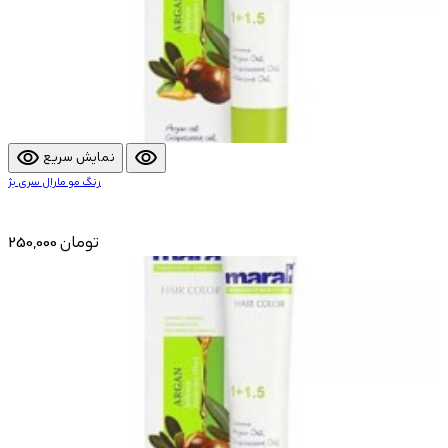
visibility
visibility
نمایش سریع
رنگ مو مارال سری بژ
250,000 تومان