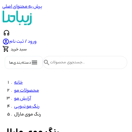
پرش به محتوای اصلی
headphones

ورود / ثبت نام

سبد خرید
menu
search
دسته‌بندی‌ها
خانه
محصولات مو
آرایش مو
رنگ مو تیوپی
رنگ موی مارال