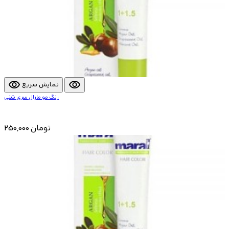
visibility
visibility
نمایش سریع
رنگ مو مارال سری شنی
250,000 تومان