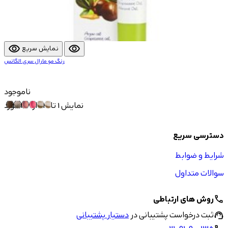
visibility
visibility
نمایش سریع
رنگ مو مارال سری الگانس
ناموجود
نمایش 1 تا 23 از 23 مورد
دسترسی سریع
شرایط و ضوابط
سوالات متداول
روش های ارتباطی
call
ثبت درخواست پشتیبانی در
دستیار پشتیبانی
support_agent