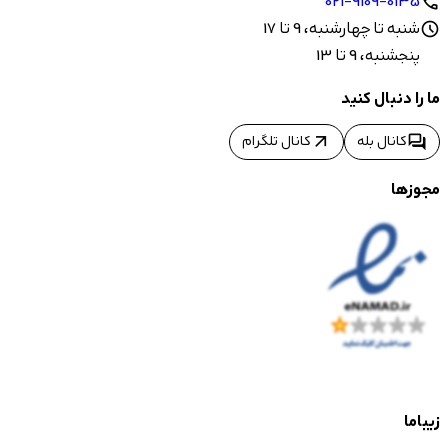
021-9109-0135
call
شنبه تا چهارشنبه، 9 تا 17
schedule
پنجشنبه، 9 تا 13
ما را دنبال کنید
arrow_outward
forum
کانال بله
کانال تلگرام
مجوزها
زیباما