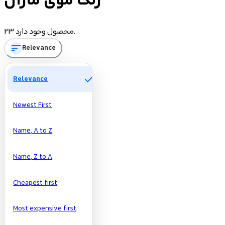
رنگ موی مارال
Manufacturers
23 محصول وجود دارد.
sort
Relevance
check
Relevance
Newest First
Name, A to Z
Name, Z to A
Cheapest first
Most expensive first