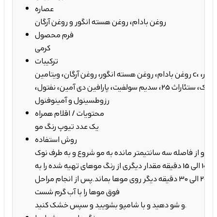
عصاره
روغن بادام، روغن هسته انگور و روغن آرگان
فرم محصول
کرمی
ترکیبات
روغن بادام، روغن هسته انگور، روغن آرگان، ویتامین c، ستئاریل الکل، امولسیافر،
نرم کننده، امونیاک، ستئاراث 25، سدیم سولفیت، پارافین دی آمین، نفتول،
رزوطسینول و آمینوفنول
محتویات / اقلام همراه
یک عدد تیوپ رنگ مو
روش استفاده
 سر و از فاصله سه سانتیمتر مانده به مو شروع و به طرف نوک
موها بمالیدو پس از 10 الی 15 دقیقه مقدار دیگری از رنگ موهای تهیه شده را به
ریشه مو بزنید و بگذارید 20 الی 30 دقیقه دیگر روی موها بماند.پس از انجام مراحل
فوق موها را با آب گرم شست
و شو دهید و با شامپو بشویید و سپس خشک کنید.