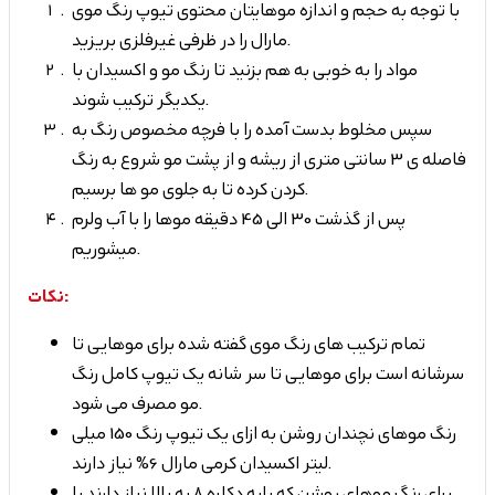
با توجه به حجم و اندازه موهایتان محتوی تیوپ رنگ موی
مارال را در ظرفی غیرفلزی بریزید.
مواد را به خوبی به هم بزنید تا رنگ مو و اکسیدان با
یکدیگر ترکیب شوند.
سپس مخلوط بدست آمده را با فرچه مخصوص رنگ به
فاصله ی 3 سانتی متری از ریشه و از پشت مو شروع به رنگ
کردن کرده تا به جلوی مو ها برسیم.
پس از گذشت 30 الی 45 دقیقه موها را با آب ولرم
میشوریم.
نکات:
تمام ترکیب های رنگ موی گفته شده برای موهایی تا
سرشانه است برای موهایی تا سر شانه یک تیوپ کامل رنگ
مو مصرف می شود.
رنگ موهای نچندان روشن به ازای یک تیوپ رنگ 150 میلی
لیتر اکسیدان کرمی مارال 6% نیاز دارند.
برای رنگ موهای روشن که پایه دکلره 8 به بالا نیاز دارند با