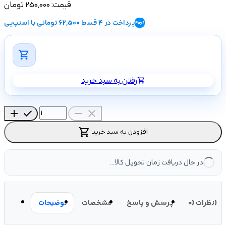
قیمت:
250,000 تومان
پرداخت در 4 قسط 62,500 تومانی با اسنپ‌پی
shopping_cart
رفتن به سبد خرید
shopping_cart
add
check
remove
close
shopping_cart
افزودن به سبد خرید
در حال دریافت زمان تحویل کالا...
نظرات (0)
پرسش و پاسخ
مشخصات
توضیحات