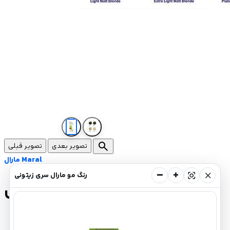
search
تصویر بعدی
تصویر قبلی
مارال Maral
−
+
center_focus_strong
close
رنگ مو مارال سری زیتونی
رنگ مو مارال سری زیتونی