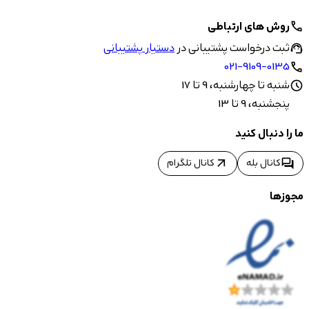
روش های ارتباطی
call
ثبت درخواست پشتیبانی در
دستیار پشتیبانی
support_agent
021-9109-0135
call
شنبه تا چهارشنبه، 9 تا 17
schedule
پنجشنبه، 9 تا 13
ما را دنبال کنید
arrow_outward
forum
کانال بله
کانال تلگرام
مجوزها