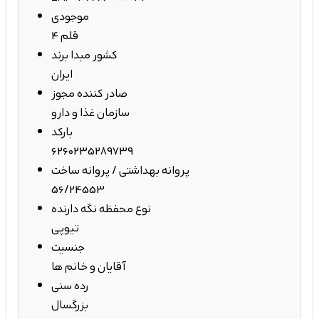
موجودی
4 قلم
کشور مبدا برند
ایران
صادر کننده مجوز
سازمان غذا و دارو
بارکد
6260235289739
پروانه بهداشتی / پروانه ساخت
56/24553
نوع محفظه نگه دارنده
تیوپی
جنسیت
آقایان و خانم ها
رده سنی
بزرگسال