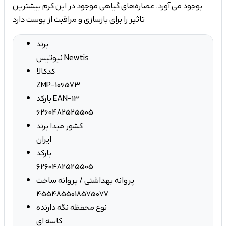
بوجود می آورد. عصاره‌های گیاهی موجود در این کرم بیشترین
تاثیر را برای بازسازی و مراقبت از پوست دارد
برند
نیوتیس Newtis
کدکالا
ZMP-106573
بارکد EAN-13
6260482525505
کشور مبدا برند
ایران
بارکد
6260482525505
پروانه بهداشتی / پروانه ساخت
4554855018575077
نوع محفظه نگه دارنده
کاسه ای