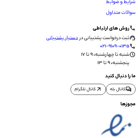
شرایط و ضوابط
سوالات متداول
روش های ارتباطی
call
ثبت درخواست پشتیبانی در
دستیار پشتیبانی
support_agent
021-9109-0135
call
شنبه تا چهارشنبه، 9 تا 17
schedule
پنجشنبه، 9 تا 13
ما را دنبال کنید
arrow_outward
forum
کانال بله
کانال تلگرام
مجوزها