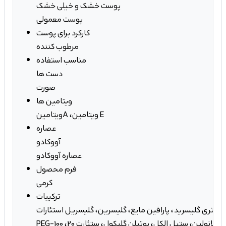
پوست خشک و خیلی خشک
پوست معمولی
کارکرد برای پوست
مرطوب کننده
مناسب استفاده
دست ها
صورت
ویتامین ها
ویتامینA ،ویتامین E
عصاره
آووکادو
عصاره آووکادو
فرم محصول
کرمی
ترکیبات
یک تری گلیسرید، پارافین مایع، گلیسرین، گلیسریل استئارات،
PEG-100 استئارات، شی باتر، لانولین، ستیل الکل، بوتیلن گلیکول، ستئارت 20،