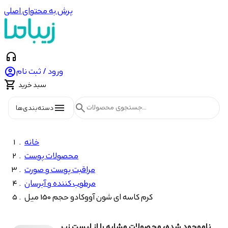
پرش به محتوای اصلی
headphones

ورود / ثبت نام

سبد خرید
menu
search
دسته‌بندی‌ها
خانه
محصولات پوست
مراقبت پوست و صورت
مرطوب کننده و آبرسان
کرم کاسه ای شون آووکادو حجم 150 میل
ناموجود شده، محصولات مشابه را از لیست زیر