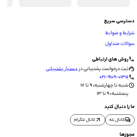
دسترسی سریع
شرایط و ضوابط
سوالات متداول
روش های ارتباطی
call
ثبت درخواست پشتیبانی در
دستیار پشتیبانی
support_agent
021-9109-0135
call
شنبه تا چهارشنبه، 9 تا 17
schedule
پنجشنبه، 9 تا 13
ما را دنبال کنید
arrow_outward
forum
کانال بله
کانال تلگرام
مجوزها