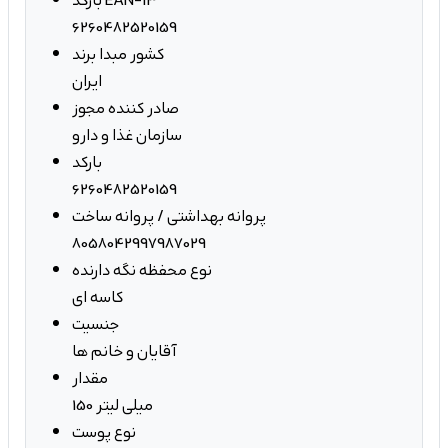
بارکد EAN-13
6260482520159
کشور مبدا برند
ایران
صادر کننده مجوز
سازمان غذا و دارو
بارکد
6260482520159
پروانه بهداشتی / پروانه ساخت
8058042997987029
نوع محفظه نگه دارنده
کاسه ای
جنسیت
آقایان و خانم ها
مقدار
150 میلی لیتر
نوع پوست