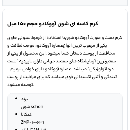
کرم کاسه ای شون آووکادو حجم 150 میل
کرم دست و صورت آووکادو شون با استفاده از فرمولاسیونی حاوی
یکی از مرغوب­ ترین انواع
عصاره­ آووکادو
، موجب لطافت و
محافظت از پوست دستان شما می­شود. این محصول از یکی از
معتبرترین آزمایشگاه­ های معتمد جهانی دارای تاییدیه “تست
درماتولوژیکی” می­باشد. عصاره­ آووکادو دارای خواص ترمیم ­
کنندگی و آنتی اکسیدانی قوی می­باشد که برای مراقبت از پوست
توصیه می­شود.
برند
شون schon
کدکالا
ZMP-100631