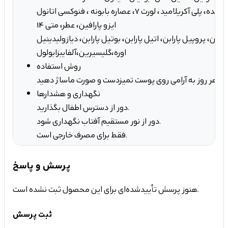
کراتین هیدرولیز شده، پلی آکریلامید، لورت 7، عصاره بابونه ، فنوکسی اتانول، C13-
14 ایزو پارافین، عطر، متی
ارابن، پروپیل پارابن، اتیل پارابن، بوتیل پارابن، دیازولیدینیل
اوره،گلیسیرین،آلفایبزابولول
روش استفاده
هر روز به آرامی روی پوست تمیزدست و صورت ماساژ دهید
نگهداری و هشدارها
دور از دسترس اطفال بگذارید.
دور از نور مستقیم آفتاب نگهداری شود.
فقط برای مصرف خارجی است.
پرسش و پاسخ
هنوز پرسش تأییدشده‌ای برای این محصول ثبت نشده است.
ثبت پرسش