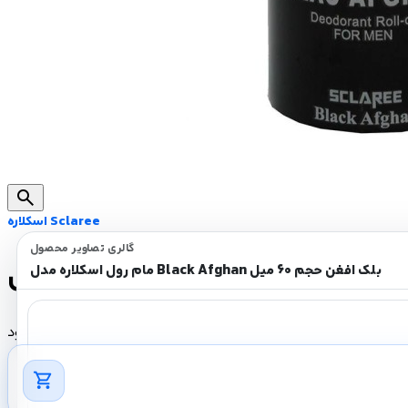
search
اسکلاره Sclaree
گالری تصاویر محصول
مام رول اسکلاره مدل Black Afghan بلک افغن حجم 60 میل
ناموجود
shopping_cart