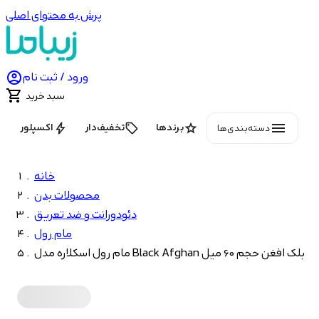
پرش به محتوای اصلی

ورود / ثبت نام

سبد خرید
menu
bolt
local_offer
star
برندها
تخفیف‌دار
اکسپلور
دسته‌بندی‌ها
خانه
محصولات بدن
دئودورانت و ضد تعریق
مام رول
مام رول اسکلاره مدل Black Afghan بلک افغن حجم 60 میل