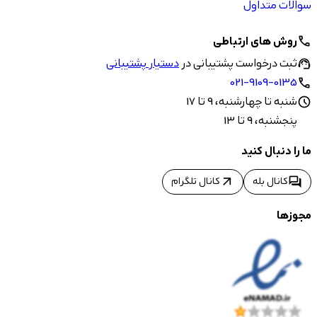
سوالات متداول
روش های ارتباطی
call
ثبت درخواست پشتیبانی در
دستیار پشتیبانی
support_agent
021-9109-0135
call
شنبه تا چهارشنبه، 9 تا 17
schedule
پنجشنبه، 9 تا 13
ما را دنبال کنید
arrow_outward
forum
کانال بله
کانال تلگرام
مجوزها