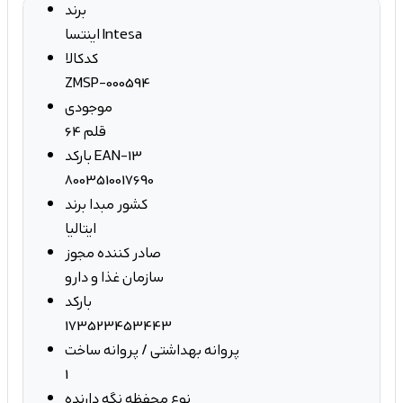
برند
اینتسا Intesa
کدکالا
ZMSP-000594
موجودی
64 قلم
بارکد EAN-13
8003510017690
کشور مبدا برند
ایتالیا
صادر کننده مجوز
سازمان غذا و دارو
بارکد
173523453443
پروانه بهداشتی / پروانه ساخت
1
نوع محفظه نگه دارنده