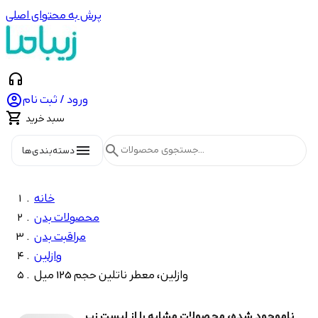
پرش به محتوای اصلی
headphones

ورود / ثبت نام

سبد خرید
menu
search
دسته‌بندی‌ها
خانه
محصولات بدن
مراقبت بدن
وازلین
وازلین، معطر ناتلین حجم 125 میل
ناموجود شده، محصولات مشابه را از لیست زیر