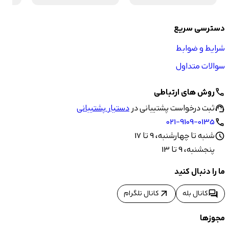
دسترسی سریع
شرایط و ضوابط
سوالات متداول
روش های ارتباطی
call
ثبت درخواست پشتیبانی در
دستیار پشتیبانی
support_agent
021-9109-0135
call
شنبه تا چهارشنبه، 9 تا 17
schedule
پنجشنبه، 9 تا 13
ما را دنبال کنید
arrow_outward
forum
کانال بله
کانال تلگرام
مجوزها