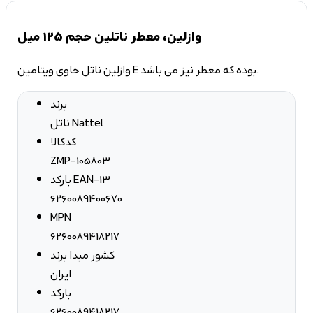
وازلین، معطر ناتلین حجم 125 میل
وازلین ناتل حاوی ویتامین E بوده که معطر نیز می باشد.
برند
ناتل Nattel
کدکالا
ZMP-105803
بارکد EAN-13
6260089400670
MPN
6260089418217
کشور مبدا برند
ایران
بارکد
6260089418217