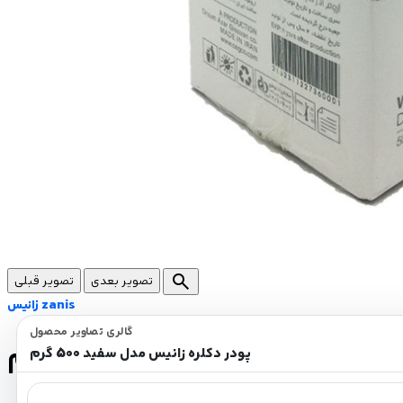
search
تصویر بعدی
تصویر قبلی
زانیس zanis
گالری تصاویر محصول
دکلره زانیس مدل سفید 500 گرم
پودر دکلره زانیس مدل سفید 500 گرم