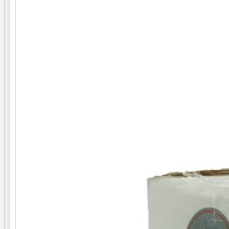
کدکالا
ZMP-100537
موجودی
1 قلم
کشور مبدا برند
ایران
بارکد
2162311227360001
پروانه بهداشتی / پروانه ساخت
12/12606
نوع محفظه نگه دارنده
جعبه ای
جنسیت
خانم ها
مقدار
500 گرم