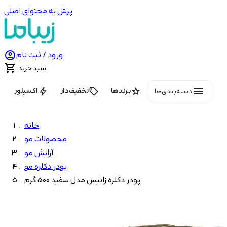
پرش به محتوای اصلی

ورود / ثبت نام

سبد خرید
menu
bolt
local_offer
star
برندها
تخفیف‌دار
اکسپلور
دسته‌بندی‌ها
خانه
محصولات مو
آرایش مو
پودر دکلره مو
پودر دکلره زانیس مدل سفید 500 گرم