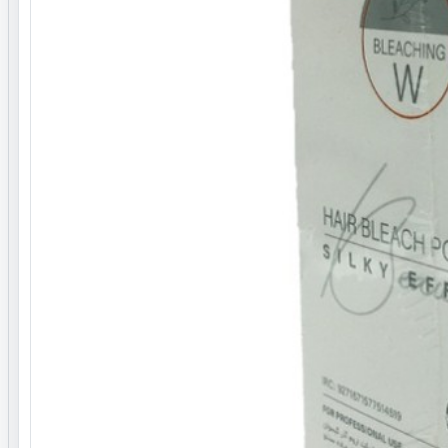
نوع مو
انواع موها
کارکرد برای مو
بی رنگ کننده مو
مناسب استفاده
موی سر
مناسب برای
استفاده شخصی
سالن زیبایی و آرایشگاه
رنگ مواد دکلره
سفید
نوع دکلره
پودر دکلره
خاصیت
بدون گرد و غبار
عصاره
حاوی ضمع های گیاهی