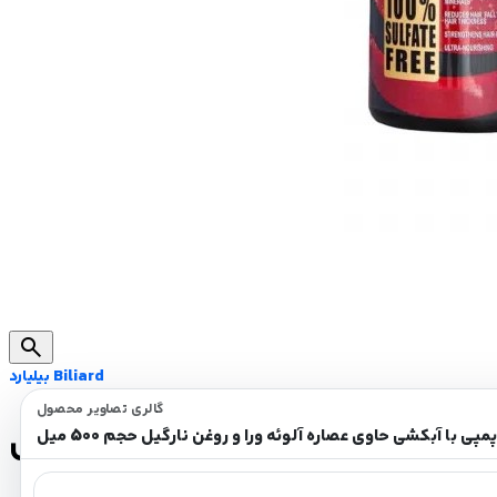
search
بیلیارد Biliard
گالری تصاویر محصول
و روغن نارگیل حجم 500 میل
پی با آبکشی حاوی عصاره آلوئه ورا و روغن نارگیل حجم 500 میل