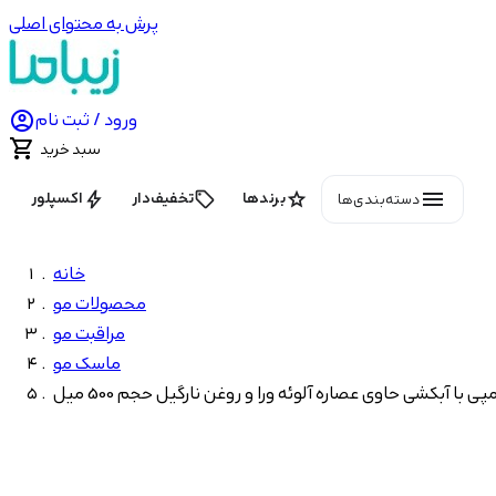
پرش به محتوای اصلی

ورود / ثبت نام

سبد خرید
menu
bolt
local_offer
star
برندها
تخفیف‌دار
اکسپلور
دسته‌بندی‌ها
خانه
محصولات مو
مراقبت مو
ماسک مو
ی با آبکشی حاوی عصاره آلوئه ورا و روغن نارگیل حجم 500 میل