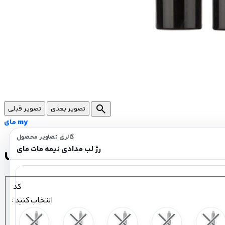
search
تصویر بعدی
تصویر قبلی
مای my
گالری تصاویر محصول
رژ لب مدادی نیمه مات مای
رژ لب مدادی نیمه مات مای
کد
: انتخاب کنید