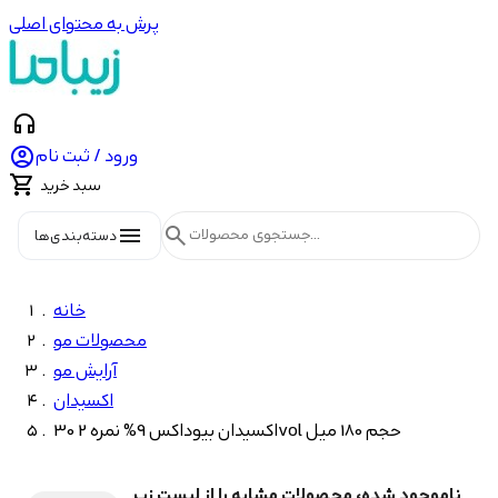
پرش به محتوای اصلی
headphones

ورود / ثبت نام

سبد خرید
menu
search
دسته‌بندی‌ها
خانه
محصولات مو
آرایش مو
اکسیدان
اکسیدان بیوداکس 9% نمره 2 30vol حجم 180 میل
ناموجود شده، محصولات مشابه را از لیست زیر