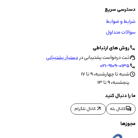
دسترسی سریع
شرایط و ضوابط
سوالات متداول
روش های ارتباطی
call
ثبت درخواست پشتیبانی در
دستیار پشتیبانی
support_agent
021-9109-0135
call
شنبه تا چهارشنبه، 9 تا 17
schedule
پنجشنبه، 9 تا 13
ما را دنبال کنید
arrow_outward
forum
کانال بله
کانال تلگرام
مجوزها