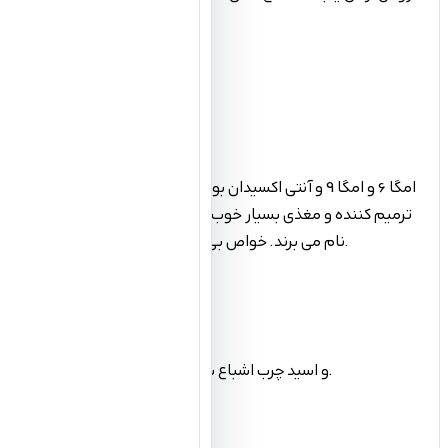
ترمیم کننده و مغذی بسیار خوب برای مو می باشد. این محصول با تق
نام می برند. خواص بی نظیر این محصول در ترمیم و بهبود پوست و مو موثر بوده و در طول مدت عرضه این روغن در بازار آرایشی و بهداشتی نظر اکثریت مصرف کنندگان را به خود جلب کرده است.
بیشتر محصولات مراقبتی مو برای استفاده در ساقه مو تولید می شوند اما روغن آرگان علاوه بر تاثیر مثبت روی ساختار مو، موجب بهبود جریان تغذیه مو و پوست می شود.
متاسفانه نمونه های تقلبی بسیاری در بازار لوازم آرایش وجود دارد که نه تنها برای مو خاصیتی نداشته، بلکه ممکن است نتیجه عکس هم داشته باشد.
روغن آرگان وینا بدون هیچ افزودنی و کاملاً خالص است که به دلیل داشتن مقادیر بالای ویتامین E و اسید چرب اشباع شده به عنوان بهترین مرطوب کننده و نرم کننده پوست شناخته می شود.