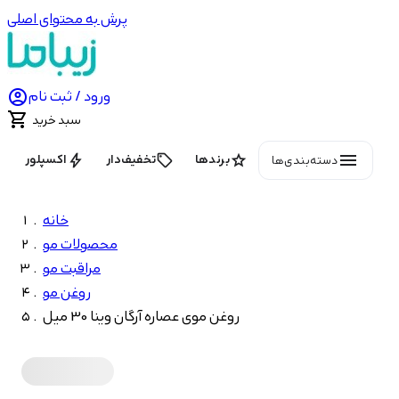
پرش به محتوای اصلی

ورود / ثبت نام

سبد خرید
menu
bolt
local_offer
star
برندها
تخفیف‌دار
اکسپلور
دسته‌بندی‌ها
خانه
محصولات مو
مراقبت مو
روغن مو
روغن موی عصاره آرگان وینا 30 میل