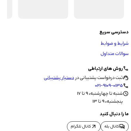
دسترسی سریع
شرایط و ضوابط
سوالات متداول
روش های ارتباطی
call
ثبت درخواست پشتیبانی در
دستیار پشتیبانی
support_agent
021-9109-0135
call
شنبه تا چهارشنبه، 9 تا 17
schedule
پنجشنبه، 9 تا 13
ما را دنبال کنید
arrow_outward
forum
کانال بله
کانال تلگرام