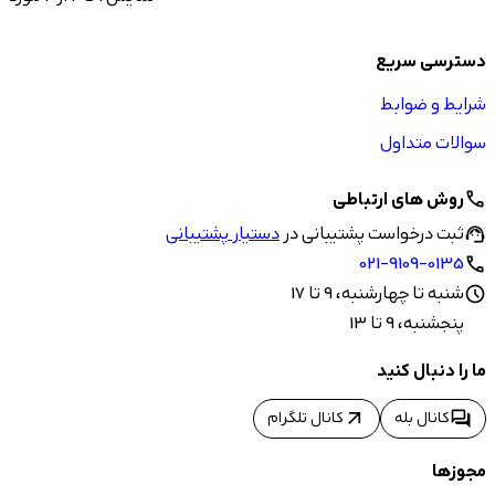
دسترسی سریع
شرایط و ضوابط
سوالات متداول
روش های ارتباطی
call
ثبت درخواست پشتیبانی در
دستیار پشتیبانی
support_agent
021-9109-0135
call
شنبه تا چهارشنبه، 9 تا 17
schedule
پنجشنبه، 9 تا 13
ما را دنبال کنید
arrow_outward
forum
کانال بله
کانال تلگرام
مجوزها