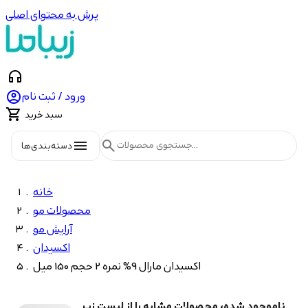
پرش به محتوای اصلی
headphones

ورود / ثبت نام

سبد خرید
menu
search
دسته‌بندی‌ها
خانه
محصولات مو
آرایش مو
اکسیدان
اکسیدان مارال 9% نمره 2 حجم 150 میل
ناموجود شده، محصولات مشابه را از لیست زیر