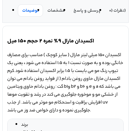
نظرات (0)
پرسش و پاسخ
مشخصات
توضیحات
اکسیدان مارال 9% نمره 2 حجم 150 میل
اکسیدان 150 میلی لیتر مارال ( سایز کوچک ) مناسب برای مصارف
خانگی بوده و به صورت نسبت 1 به 1.5 استفاده می شود، یعنی یک
تیوپ رنگ مو می بایست با 1.5 برابر اکسیدان استفاده شود.کرم
اکسیدان مارال حاوی روغن بادام ( از فواید روغن بادام می توان
گت : روغن بادام حاوی ویتامین b1و b2 و b6 و e و a می باشد که
از خشکی مو و موخوره جلوگیری می کند در رشد و تقویت موها
افزایش براقیت و استحکام مو موثر می باشد. از جذب uv
جلوگیری نموده و دارای خواص ضد وز می باشد.
برند