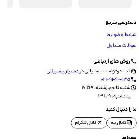
دسترسی سریع
شرایط و ضوابط
سوالات متداول
روش های ارتباطی
call
ثبت درخواست پشتیبانی در
دستیار پشتیبانی
support_agent
021-9109-0135
call
شنبه تا چهارشنبه، 9 تا 17
schedule
پنجشنبه، 9 تا 13
ما را دنبال کنید
arrow_outward
forum
کانال بله
کانال تلگرام
مجوزها