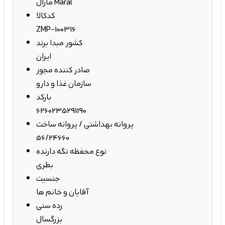
مارال Maral
کدکالا
ZMP-100316
کشور مبدا برند
ایران
صادر کننده مجوز
سازمان غذا و دارو
بارکد
6260235291190
پروانه بهداشتی / پروانه ساخت
56/24660
نوع محفظه نگه دارنده
بطری
جنسیت
آقایان و خانم ها
رده سنی
بزرگسال