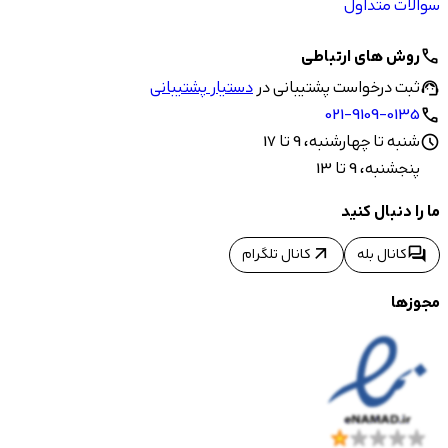
سوالات متداول
روش های ارتباطی
call
ثبت درخواست پشتیبانی در
دستیار پشتیبانی
support_agent
021-9109-0135
call
شنبه تا چهارشنبه، 9 تا 17
schedule
پنجشنبه، 9 تا 13
ما را دنبال کنید
arrow_outward
forum
کانال بله
کانال تلگرام
مجوزها