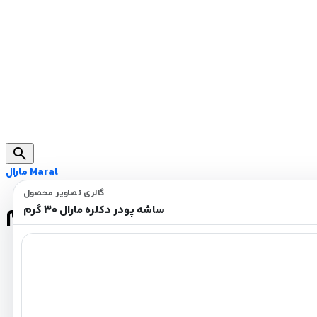
search
مارال Maral
گالری تصاویر محصول
ساشه پودر دکلره مارال 30 گرم
ساشه پودر دکلره مارال 30 گرم
روشن کردن مو بدون ایجاد خشکی و شکنندگی
مواد اولیه 100% اروپایی
حاوی روغن جوجوبا