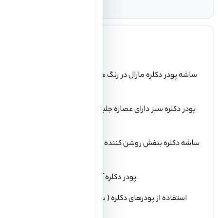
ساشه پودر دکلره مارال در رنگ های آبی بنفش سبز و سفید تولید شد
پودر دکلره سبز دارای عصاره جلبک دریایی بوده و برای خانم های
پودر دکلره آبی روشن کردن مو با پوشش سایه های نارنجی، قرمز و زرد مو بوده و قابل ترکیب با اکسیدان 1 تا 3 بوده و برای مصارف مختلف از جمله روشن کننده، ترمیم دکلره استفاده می شود.
استفاده از پودرهای دکلره ( سفید، سبز، آبی و بنفش ) باعث پ