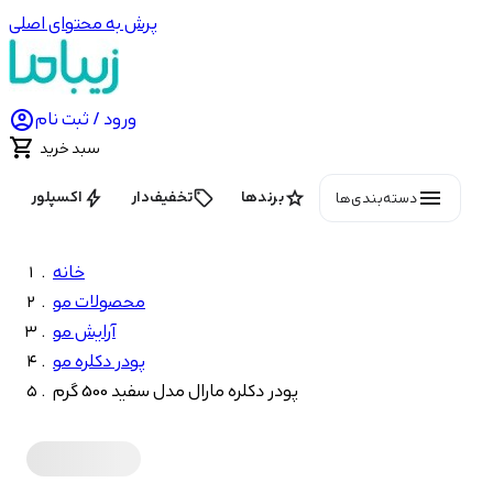
پرش به محتوای اصلی

ورود / ثبت نام

سبد خرید
menu
bolt
local_offer
star
برندها
تخفیف‌دار
اکسپلور
دسته‌بندی‌ها
خانه
محصولات مو
آرایش مو
پودر دکلره مو
پودر دکلره مارال مدل سفید 500 گرم