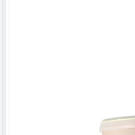
انواع موها
کارکرد برای مو
بی رنگ کننده مو
مناسب استفاده
موی سر
مناسب برای
سالن زیبایی و آرایشگاه
رنگ مواد دکلره
سفید
نوع دکلره
پودر دکلره
خاصیت
فاقد گرد و غبار
فرم محصول
پودری
ترکیبات