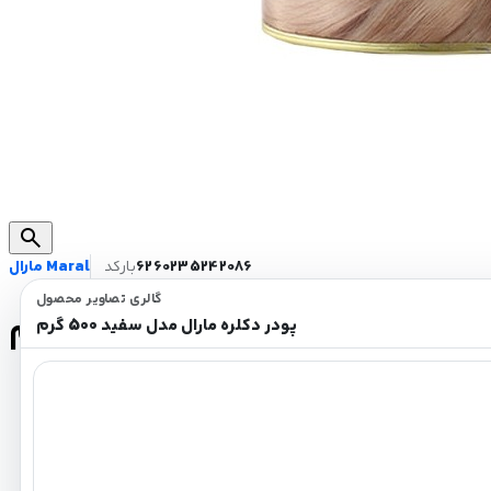
search
6260235242086
بارکد
مارال Maral
گالری تصاویر محصول
 دکلره مارال مدل سفید 500 گرم
پودر دکلره مارال مدل سفید 500 گرم
روشن کردن مو بدون ایجاد خشکی و شکنندگی
فرموله شده ایتالیایی
حاوی روغن جوجوبا