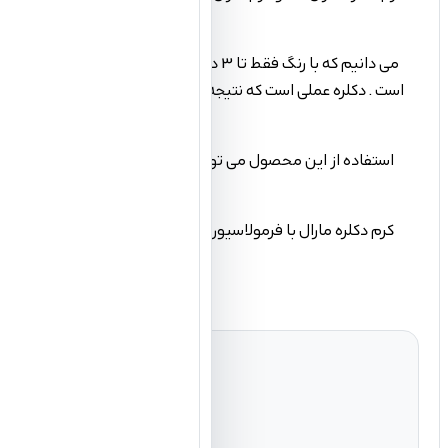
می دانیم که با رنگ فقط تا 3 درجه می توا
است . دکلره عملی است که نتیجه ی آن پراکنده کردن و خارج کردن 
روشن داشته باشد، آنها می توانند از کرم دکلره استفاده کنند. دکو کرم در واقع دکلره ضعیف است و نهایتا تا پایه‌ی 8 می رسد و به طبع آسیب کمتری برای مو‌های زیبای شما دارد .
کرم دکلره مارال با فرمولاسیون جدیدومواد اولیه مرغوب واستاندا
جهت استفاده می بایست به نسبت 1 به 1.5 با اکسیدان مخلوط شود، قابل ذکر است که برای ساقه موها اکسیدان حتما نمره 1 و موها نمره 2 استفاده شود.