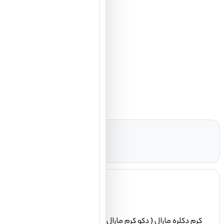
کرم دکلره مارال ( دکو کرم مارال ) با فرمولاسیون جدید و مواد اول